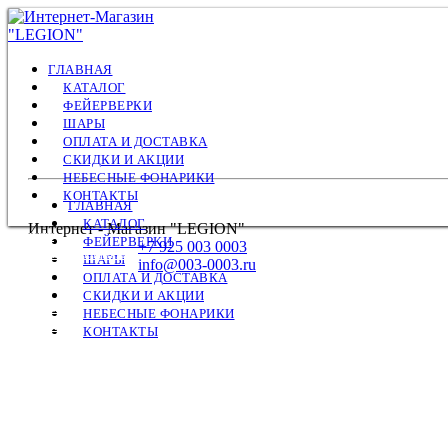
ГЛАВНАЯ
КАТАЛОГ
ФЕЙЕРВЕРКИ
ШАРЫ
ОПЛАТА И ДОСТАВКА
СКИДКИ И АКЦИИ
НЕБЕСНЫЕ ФОНАРИКИ
КОНТАКТЫ
ГЛАВНАЯ
КАТАЛОГ
Интернет - Магазин "LEGION"
САЛЮТЫ
ФЕЙЕРВЕРКИ
+7 925 003 0003
ФЕСТИВАЛЬНЫЕ ШАРЫ
ШАРЫ
info@003-0003.ru
РИМКИ
ОПЛАТА И ДОСТАВКА
РАКЕТЫ
СКИДКИ И АКЦИИ
ФОНТАНЫ
НЕБЕСНЫЕ ФОНАРИКИ
СТРОБОСКОПЫ
КОНТАКТЫ
ПЕТАРДЫ
НАЗЕМНЫЕ
ЛЕТАЮЩИЕ
ХЛОПУШКИ
БЕНГАЛЬСКИЕ
ЦВЕТНОЙ ДЫМ / ОГОНЬ