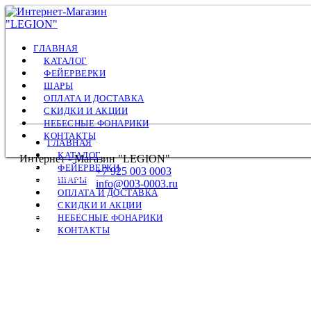
ГЛАВНАЯ
КАТАЛОГ
ФЕЙЕРВЕРКИ
ШАРЫ
ОПЛАТА И ДОСТАВКА
СКИДКИ И АКЦИИ
НЕБЕСНЫЕ ФОНАРИКИ
КОНТАКТЫ
ГЛАВНАЯ
КАТАЛОГ
Интернет - Магазин "LEGION"
САЛЮТЫ
ФЕЙЕРВЕРКИ
+7 925 003 0003
ФЕСТИВАЛЬНЫЕ ШАРЫ
ШАРЫ
info@003-0003.ru
РИМКИ
ОПЛАТА И ДОСТАВКА
РАКЕТЫ
СКИДКИ И АКЦИИ
ФОНТАНЫ
НЕБЕСНЫЕ ФОНАРИКИ
СТРОБОСКОПЫ
КОНТАКТЫ
ПЕТАРДЫ
НАЗЕМНЫЕ
ЛЕТАЮЩИЕ
ХЛОПУШКИ
БЕНГАЛЬСКИЕ
ЦВЕТНОЙ ДЫМ / ОГОНЬ