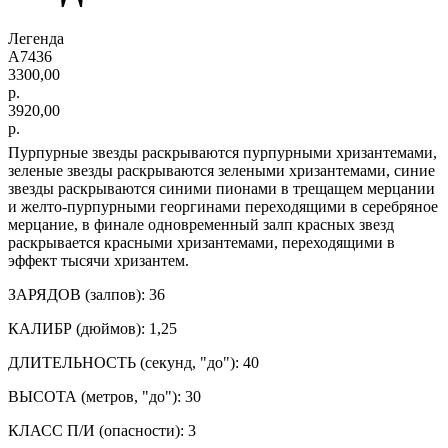
Легенда
А7436
3300,00
р.
3920,00
р.
Пурпурные звезды раскрываются пурпурными хризантемами,
зеленые звезды раскрываются зелеными хризантемами, синие
звезды раскрываются синими пионами в трещащем мерцании
и желто-пурпурными георгинами переходящими в серебряное
мерцание, в финале одновременный залп красных звезд
раскрывается красными хризантемами, переходящими в
эффект тысячи хризантем.
ЗАРЯДОВ (залпов): 36
КАЛИБР (дюймов): 1,25
ДЛИТЕЛЬНОСТЬ (секунд, "до"): 40
ВЫСОТА (метров, "до"): 30
КЛАСС П/И (опасности): 3