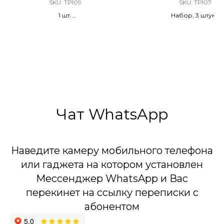
SKU:
ТР109
SKU:
ТР107
1 шт.
Набор, 3 штуки
Разноцветное конфетти с
Разноцветное конфет
сюрпризом (карнавальная маска)
сюрпризом
Чат WhatsApp
Наведите камеру мобильного телефона
или гаджета на котором установлен
Мессенджер WhatsApp и Вас
перекинет на ссылку переписки с
абонентом