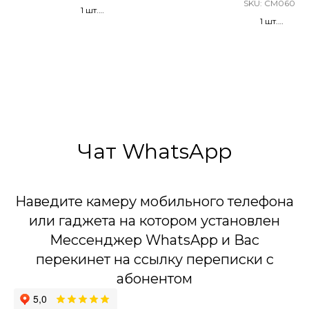
SKU:
CM060
1 шт.
1 шт.
Хлопушка Пружинная
Хлопушка Пневматиче
Конфетти
Металлизированн
двусторонние 30 мм к
сердца
Чат WhatsApp
Наведите камеру мобильного телефона
или гаджета на котором установлен
Мессенджер WhatsApp и Вас
перекинет на ссылку переписки с
абонентом