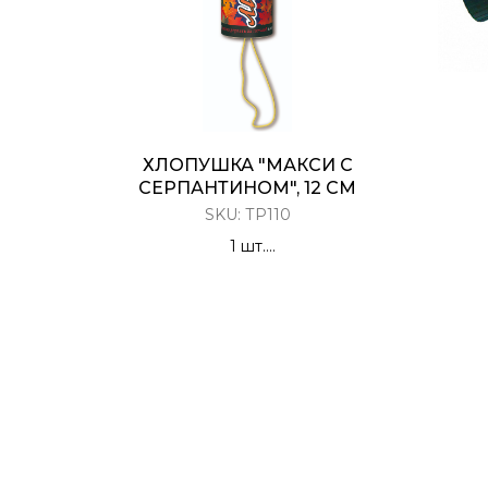
ХЛОПУШКА "МАКСИ С
СЕРПАНТИНОМ", 12 СМ
SKU:
ТР110
1 шт.
Разноцветный серпантин долго
парящий в воздухе