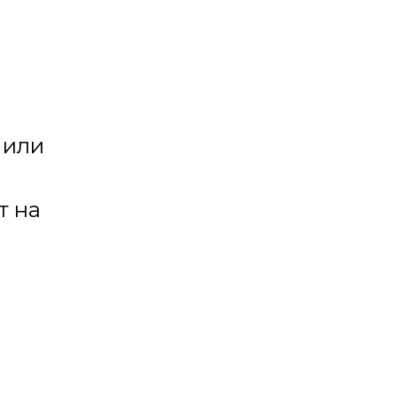
 или
т на