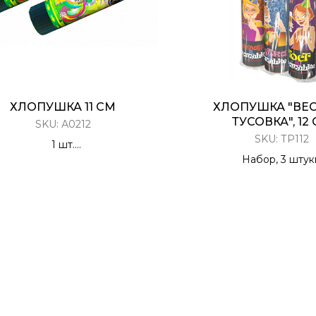
ХЛОПУШКА 11 СМ
ХЛОПУШКА "ВЕ
ТУСОВКА", 12
SKU:
А0212
SKU:
ТР112
1 шт.
Хлопушка Пружинная
Набор, 3 штук
Конфетти
Разноцветный серпантин
Шутками/Пожела