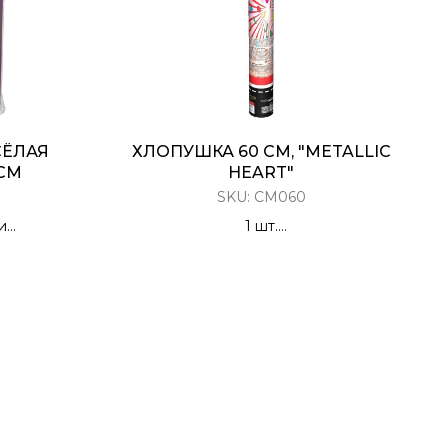
СЁЛАЯ
ХЛОПУШКА 60 СМ, "METALLIC
 СМ
HEART"
SKU:
CM060
и
1 шт.
 с Тостами/
Хлопушка Пневматическая
ниями
Металлизированные двусторонние
30 мм красные сердца