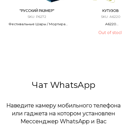
"РУССКИЙ РАЗМЕР"
КУТУЗОВ
SKU:
Р6272
SKU:
А6220
Фестивальные Шары / Мортира
А6220
6 ЗАРЯДОВ / 2,5 КАЛИБР
Фестивальные Шары / М
Out of stock
90 метров
12 ЗАРЯДОВ / 1,75 КА
6 Эффектов
40 Метров
Чат WhatsApp
Наведите камеру мобильного телефона
или гаджета на котором установлен
Мессенджер WhatsApp и Вас