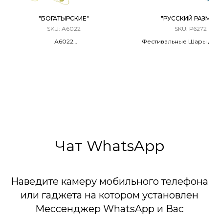
"БОГАТЫРСКИЕ"
"РУССКИЙ РАЗМЕР
SKU:
А6022
SKU:
Р6272
А6022
Фестивальные Шары / М
Фестивальные Шары / Мортира
6 ЗАРЯДОВ / 2,5 КАЛ
6 ЗАРЯДОВ / 1,5 КАЛИБР
90 метров
30 Метров
6 Эффектов
Чат WhatsApp
Наведите камеру мобильного телефона
или гаджета на котором установлен
Мессенджер WhatsApp и Вас