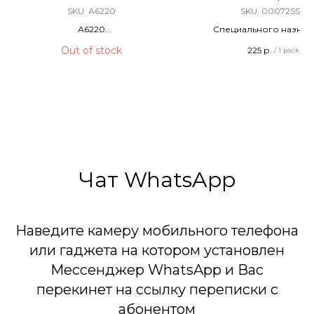
SKU:
А6220
SKU:
00072SSN
А6220
Специального назнач
Фестивальные Шары / Мортира
Терочные
Out of stock
225
р.
/
1 pack
12 ЗАРЯДОВ / 1,75 КАЛИБР
Длина - 86 мм
40 Метров
20 штук в упаковк
ТУ 20.51.20-022-0025511
Сделано в России
Чат WhatsApp
Наведите камеру мобильного телефона
или гаджета на котором установлен
Мессенджер WhatsApp и Вас
перекинет на ссылку переписки с
абонентом