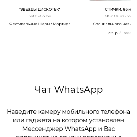
"ЗВЕЗДЫ ДИСКОТЕК"
СПИЧКИ, 86 мм
SKU:
РС5950
SKU:
00072SSN
Фестивальные Шары / Мортира
Специального назнач
6 ЗАРЯДОВ / 2,0 КАЛИБР
Терочные
225
р.
/
1 pack
70 Метров
Длина - 86 мм
6 Эффектов
20 штук в упаковк
ТУ 20.51.20-022-0025511
Сделано в России
Чат WhatsApp
Наведите камеру мобильного телефона
или гаджета на котором установлен
Мессенджер WhatsApp и Вас