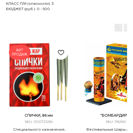
КЛАСС П/И (опасности): 3
БЮДЖЕТ (руб.): 0 - 500
ХИТ
ПРОДАЖ
СПИЧКИ, 86 мм
"БОМБАРДИРЪ"
SKU:
00072SSN
SKU:
Р6260
Специального назначения
Фестивальные Шары / М