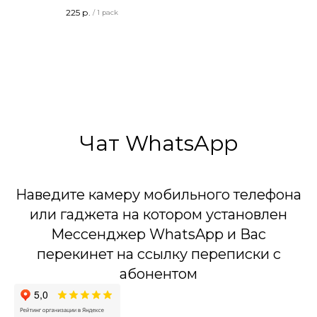
Терочные
6 ЗАРЯДОВ / 2,0 КАЛ
225
р.
/
1 pack
Длина - 86 мм
80 метров
20 штук в упаковке
6 Эффектов
ТУ 20.51.20-022-00255119-2019
Сделано в России
Чат WhatsApp
Наведите камеру мобильного телефона
или гаджета на котором установлен
Мессенджер WhatsApp и Вас
перекинет на ссылку переписки с
абонентом