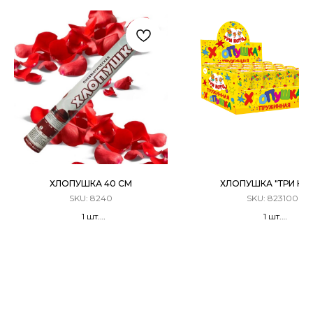
ХЛОПУШКА 40 СМ
ХЛОПУШКА "ТРИ КО
SKU:
8240
SKU:
823100
1 шт.
1 шт.
Хлопушка Пневматическая, 40 см
Хлопушка Пружинн
Лепестки роз
Металлизированные к
(Ассорти)