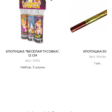
ХЛОПУШКА "ВЕСЁЛАЯ ТУСОВКА",
ХЛОПУШКА 50 С
12 СМ
SKU:
Р9064
SKU:
ТР112
1 шт.
Набор, 3 штуки
Хлопушка Пневматиче
Разноцветный серпантин с
Денежные купюры 
Тостами/Шутками/Пожеланиями
металлизированными ко