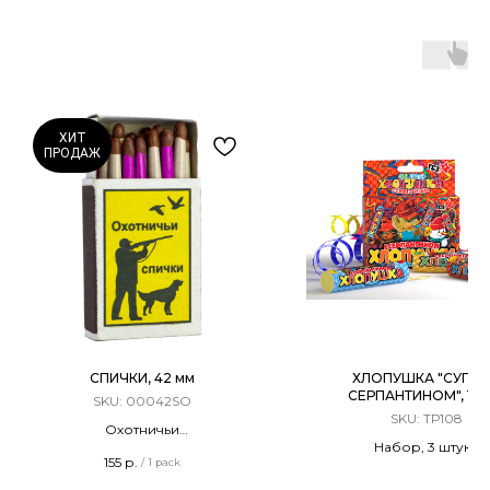
ХИТ
ПРОДАЖ
СПИЧКИ, 42 мм
ХЛОПУШКА "СУПЕР
СЕРПАНТИНОМ", 10 
SKU:
00042SO
SKU:
ТР108
Охотничьи
Набор, 3 штуки
Терочные
155
р.
/
1 pack
Разноцветный серпа
Длина - 42 мм
20 штук в упаковке