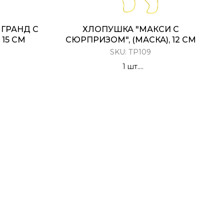
 ГРАНД С
ХЛОПУШКА "МАКСИ С
15 СМ
СЮРПРИЗОМ", (МАСКА), 12 СМ
SKU:
ТР109
1 шт.
пантин
Разноцветное конфетти с
сюрпризом (карнавальная маска)