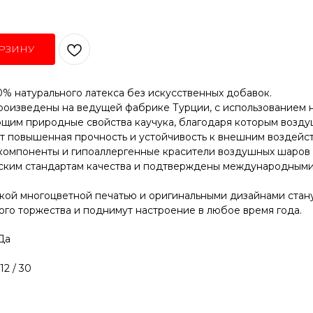
РЗИНУ
% натурального латекса без искусственных добавок.
оизведены на ведущей фабрике Турции, с использованием 
ющим природные свойства каучука, благодаря которым возд
ет повышенная прочность и устойчивость к внешним воздейс
компоненты и гипоаллергенные красители воздушных шаров
ским стандартам качества и подтверждены международными
ой многоцветной печатью и оригинальными дизайнами стан
го торжества и поднимут настроение в любое время года.
Да
2 / 30