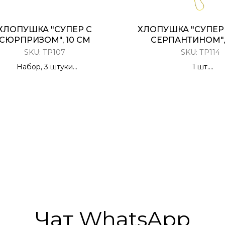
ХЛОПУШКА "СУПЕР С
ХЛОПУШКА "СУПЕР
СЮРПРИЗОМ", 10 СМ
СЕРПАНТИНОМ", 
SKU:
ТР107
SKU:
ТР114
Набор, 3 штуки
1 шт.
Разноцветное конфетти с
Разноцветный сер
сюрпризом
Чат WhatsApp