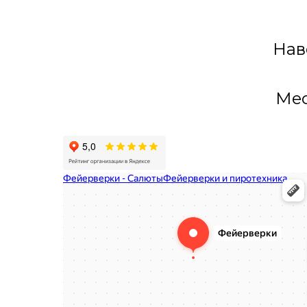
Нав
Мес