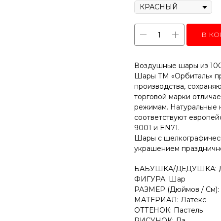
В КО
Воздушные шары из 100
Шары ТМ «Орбиталь» пр
производства, сохраня
торговой марки отлича
режимам. Натуральные 
соответствуют европей
9001 и EN71.
Шары с шелкографическ
украшением празднично
БАБУШКА/ДЕДУШКА: 
ФИГУРА: Шар
РАЗМЕР (Дюймов / См): 1
МАТЕРИАЛ: Латекс
ОТТЕНОК: Пастель
РИСУНОК: Да