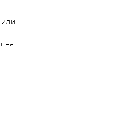
 или
т на