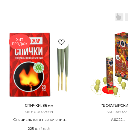
ХИТ
ПРОДАЖ
СПИЧКИ, 86 мм
"БОГАТЫРСКИЕ"
SKU:
00072SSN
SKU:
А6022
Специального назначения
А6022
Терочные
Фестивальные Шары / М
225
р.
/
1 pack
Длина - 86 мм
6 ЗАРЯДОВ / 1,5 КАЛ