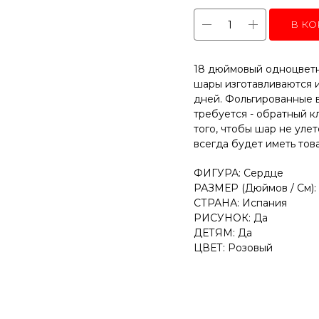
В КО
18 дюймовый одноцветн
шары изготавливаются и
дней. Фольгированные 
требуется - обратный к
того, чтобы шар не уле
всегда будет иметь тов
ФИГУРА: Сердце
РАЗМЕР (Дюймов / См): 
СТРАНА: Испания
РИСУНОК: Да
ДЕТЯМ: Да
ЦВЕТ: Розовый