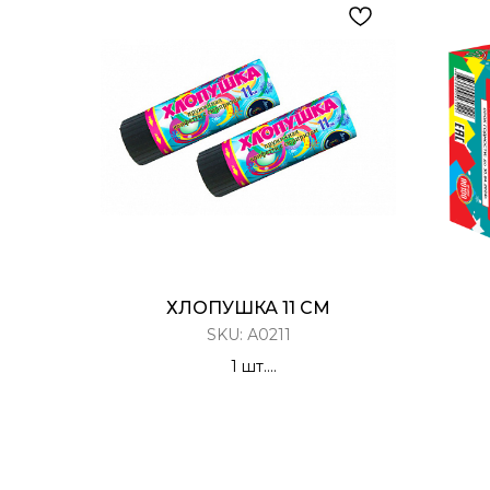
ХЛОПУШКА 11 СМ
SKU:
А0211
1 шт.
Хлопушка Пружинная
Х
Конфетти с сюрпризом