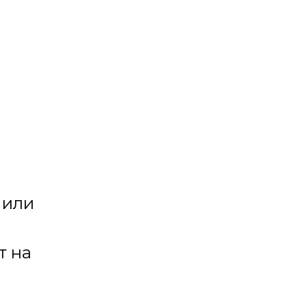
 или
т на