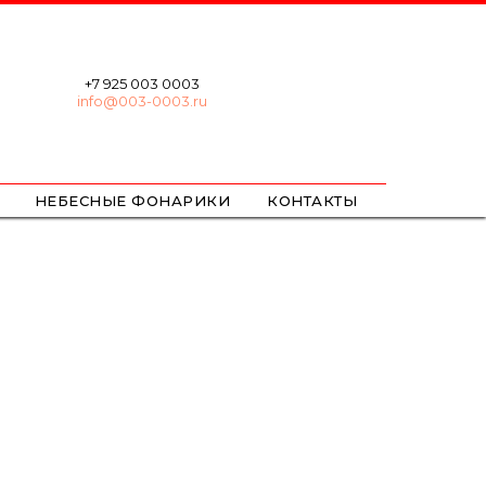
+7 925 003 0003
info@003-0003.ru
НЕБЕСНЫЕ ФОНАРИКИ
КОНТАКТЫ
ХЛОПУШКИ
БЕНГАЛЬСКИЕ
ЦВЕТНОЙ ДЫМ / ОГОНЬ