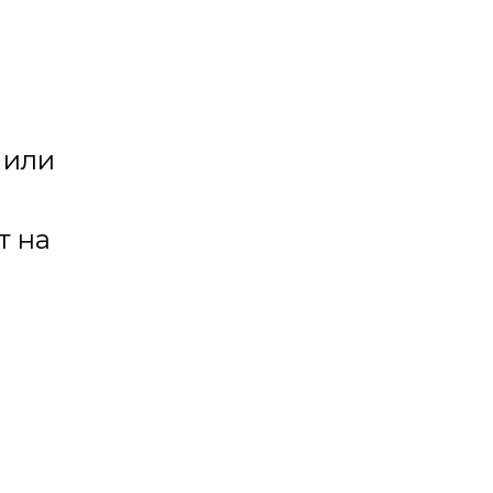
 или
т на