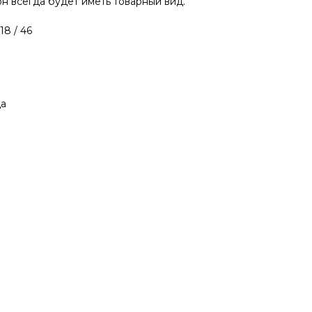
он всегда будет иметь товарный вид.
18 / 46
а