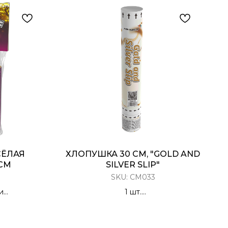
СЁЛАЯ
ХЛОПУШКА 30 СМ, "GOLD AND
 СМ
SILVER SLIP"
SKU:
CM033
и
1 шт.
 с Тостами/
Хлопушка Пневматическая
ниями
Конфетти