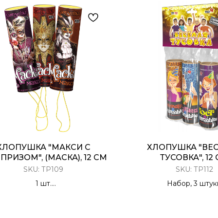
ХЛОПУШКА "МАКСИ С
ХЛОПУШКА "ВЕ
РИЗОМ", (МАСКА), 12 СМ
ТУСОВКА", 12
SKU:
ТР109
SKU:
ТР112
1 шт.
Набор, 3 штук
Разноцветное конфетти с
Разноцветный серпантин
призом (карнавальная маска)
Шутками/Пожела