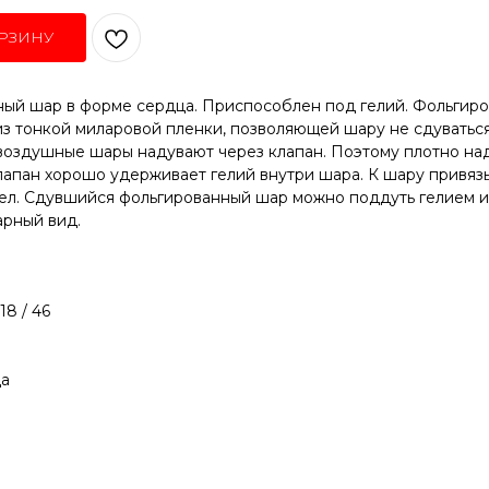
РЗИНУ
ый шар в форме сердца. Приспособлен под гелий. Фольгир
з тонкой миларовой пленки, позволяющей шару не сдуваться
воздушные шары надувают через клапан. Поэтому плотно над
лапан хорошо удерживает гелий внутри шара. К шару привяз
тел. Сдувшийся фольгированный шар можно поддуть гелием и
арный вид.
18 / 46
а