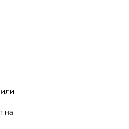
 или
т на