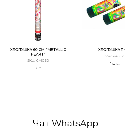
ХЛОПУШКА 60 СМ, "METALLIC
ХЛОПУШКА 11 СМ
HEART"
SKU:
А0212
SKU:
CM060
1 шт.
1 шт.
Хлопушка Пружинн
Хлопушка Пневматическая
Конфетти
Металлизированные
двусторонние 30 мм красные
сердца
Чат WhatsApp