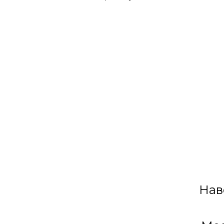
Разноцветный серпантин с Тостами/
Шутками/Пожеланиями
мет
Нав