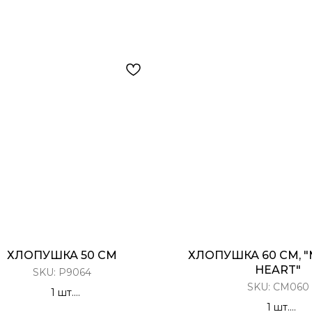
ХЛОПУШКА 50 СМ
ХЛОПУШКА 60 СМ, "
HEART"
SKU:
Р9064
SKU:
CM060
1 шт.
лопушка Пневматическая
1 шт.