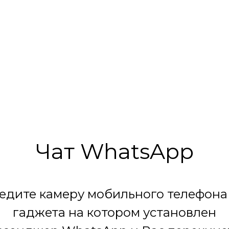
Денежные купюры с
Хлопушка Пневмати
аллизированными конфетти
Металлизированные дв
30 мм красные с
Чат WhatsApp
едите камеру мобильного телефона
гаджета на котором установлен