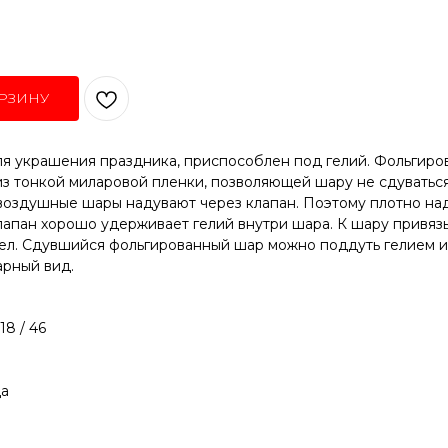
РЗИНУ
я украшения праздника, приспособлен под гелий. Фольгир
з тонкой миларовой пленки, позволяющей шару не сдуваться
воздушные шары надувают через клапан. Поэтому плотно над
лапан хорошо удерживает гелий внутри шара. К шару привяз
тел. Сдувшийся фольгированный шар можно поддуть гелием и
арный вид.
18 / 46
а