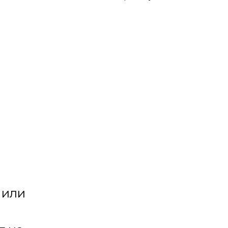
ческая
Разноцветный серпантин
усторонние
ердца
 или