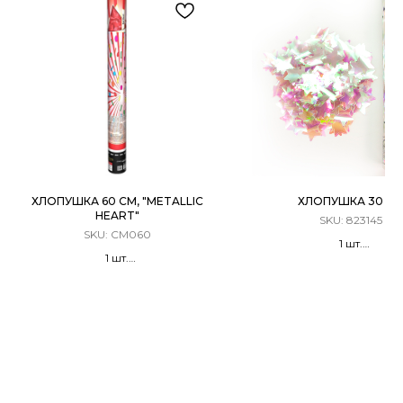
ХЛОПУШКА 60 СМ, "METALLIC
ХЛОПУШКА 30 С
HEART"
SKU:
823145
SKU:
CM060
1 шт.
1 шт.
Хлопушка Пневматическая
Хлопушка Пневматическая
Конфетти слюда
Металлизированные
двусторонние 30 мм красные
сердца