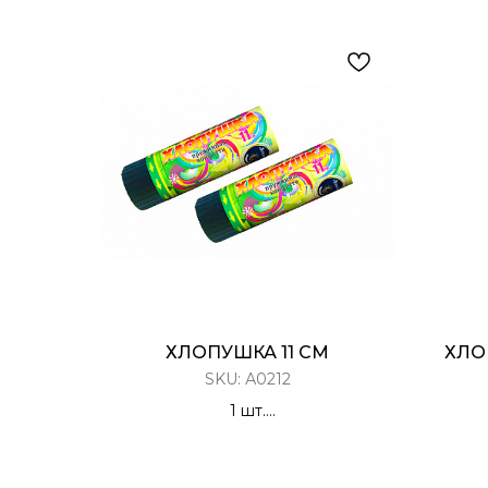
ХЛОПУШКА 11 СМ
ХЛО
SKU:
А0212
1 шт.
Хлопушка Пружинная
Конфетти
Х