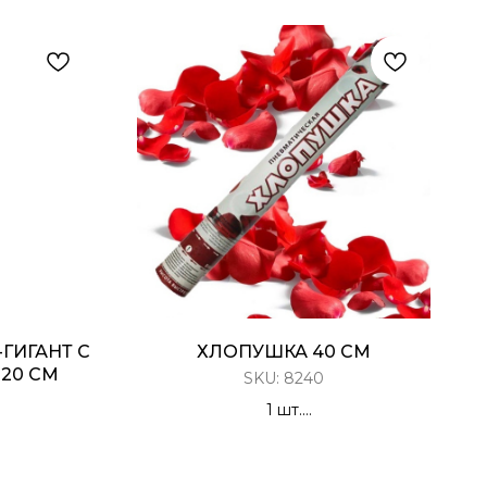
ГИГАНТ С
ХЛОПУШКА 40 СМ
20 СМ
SKU:
8240
1 шт.
Хлопушка Пневматическая, 40 см
пантин
Лепестки роз