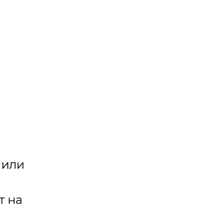
 или
т на