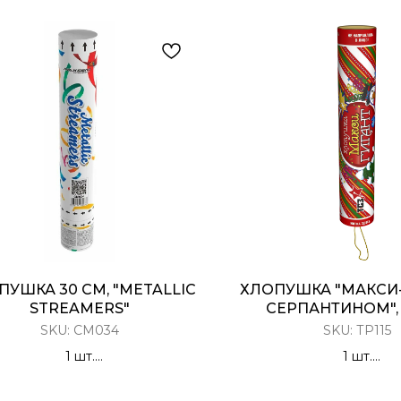
ПУШКА 30 СМ, "METALLIC
ХЛОПУШКА "МАКСИ-
STREAMERS"
СЕРПАНТИНОМ", 
SKU:
CM034
SKU:
ТР115
1 шт.
1 шт.
лопушка Пневматическая
Разноцветный сер
Серпантин