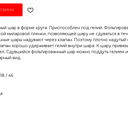
РЗИНУ
ый шар в форме круга. Приспособлен под гелий. Фольгиро
кой миларовой пленки, позволяющей шару не сдуваться в теч
ные шары надувают через клапан. Поэтому плотно надутый 
лапан хорошо удерживает гелий внутри шара. К шару привяз
тел. Сдувшийся фольгированный шар можно поддуть гелием и
арный вид.
18 / 46
а