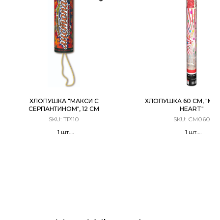
ХЛОПУШКА "МАКСИ С
ХЛОПУШКА 60 СМ, "MET
СЕРПАНТИНОМ", 12 СМ
HEART"
SKU:
ТР110
SKU:
CM060
1 шт.
1 шт.
Разноцветный серпантин долго
Хлопушка Пневматиче
парящий в воздухе
Металлизированн
двусторонние 30 мм к
сердца