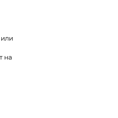
 или
т на