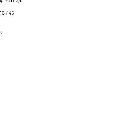
арный вид.
18 / 46
а