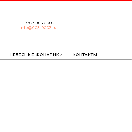
+7 925 003 0003
info@003-0003.ru
НЕБЕСНЫЕ ФОНАРИКИ
КОНТАКТЫ
ХЛОПУШКИ
БЕНГАЛЬСКИЕ
ЦВЕТНОЙ ДЫМ / ОГОНЬ