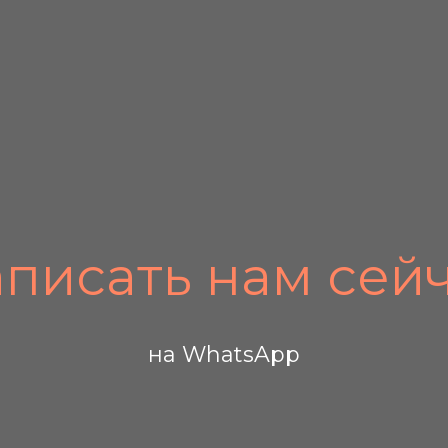
писать нам сей
НАПИСАТЬ В WhatsApp
на WhatsApp