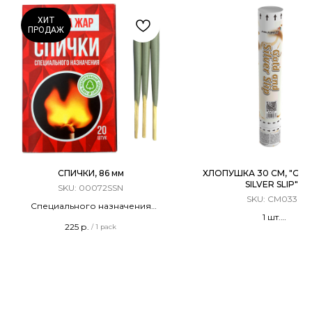
ХИТ
ПРОДАЖ
СПИЧКИ, 86 мм
ХЛОПУШКА 30 СМ, "GO
SILVER SLIP"
SKU:
00072SSN
SKU:
CM033
Специального назначения
1 шт.
Терочные
225
р.
/
1 pack
Хлопушка Пневматиче
Длина - 86 мм
Конфетти
20 штук в упаковке
ТУ 20.51.20-022-00255119-2019
Сделано в России