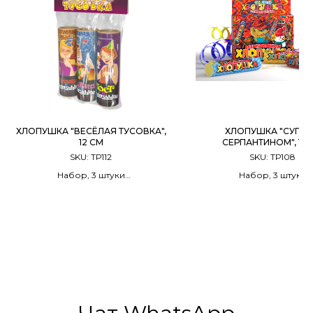
ХЛОПУШКА "ВЕСЁЛАЯ ТУСОВКА",
ХЛОПУШКА "СУПЕР
12 СМ
СЕРПАНТИНОМ", 10 
SKU:
ТР112
SKU:
ТР108
Набор, 3 штуки
Набор, 3 штуки
Разноцветный серпантин с
Разноцветный серпа
Тостами/Шутками/Пожеланиями