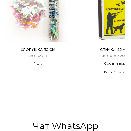
ХЛОПУШКА 30 СМ
СПИЧКИ, 42 мм
SKU:
823145
SKU:
00042SO
1 шт.
Охотничьи
Хлопушка Пневматическая, 30 см
Терочные
155
р.
/
1 pack
Конфетти слюда
Длина - 42 мм
20 штук в упаковк
ГОСТ Р 56388-2015
Сделано в России
Чат WhatsApp