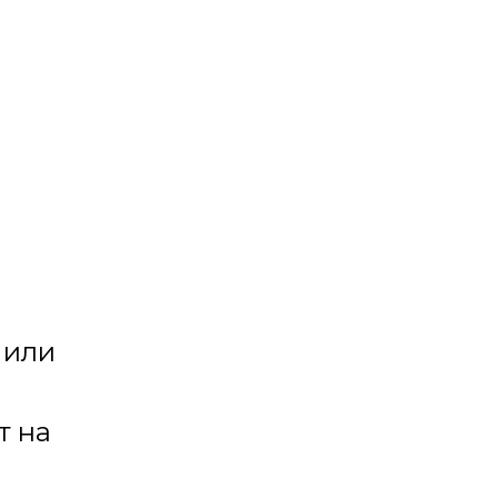
 или
т на