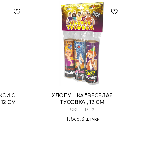
КСИ С
ХЛОПУШКА "ВЕСЁЛАЯ
12 СМ
ТУСОВКА", 12 СМ
SKU:
ТР112
Набор, 3 штуки
тин долго
Разноцветный серпантин с Тостами/
ухе
Шутками/Пожеланиями