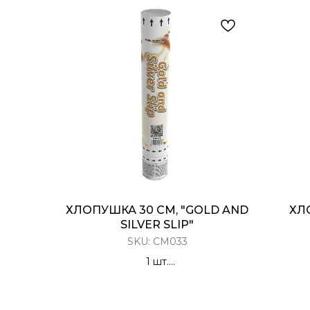
ХЛОПУШКА 30 СМ, "GOLD AND
ХЛ
SILVER SLIP"
SKU:
CM033
1 шт.
Хлопушка Пневматическая
Конфетти