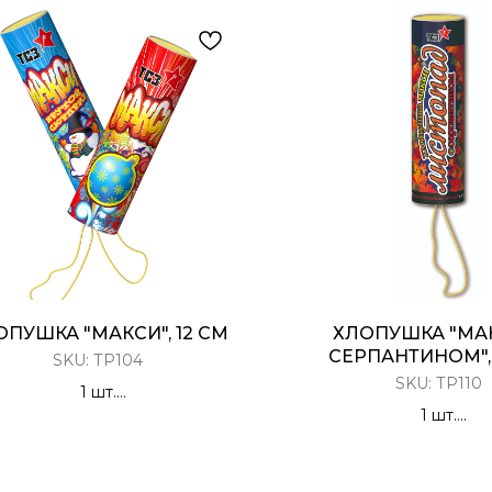
ОПУШКА "МАКСИ", 12 СМ
ХЛОПУШКА "МА
СЕРПАНТИНОМ", 
SKU:
ТР104
SKU:
ТР110
1 шт.
Разноцветное конфетти
1 шт.
Разноцветный серпан
парящий в возд