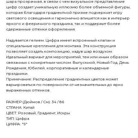
шара прозрачная, в связи с чем визуальное представление
цифр создает уникальную иллюзию более объемной фигуры,
которая благодаря градиентной призме подчеркнет игру
светового освещения и гармонично впишется как в интерьер
яркого и фееричного праздника, так и поддержит более
сдержанные оттенки оформления.
Надувается гелием. Цифра имеет встроенный клапан и
специальные крепления для монтажа. Эта конструкция
позволяет создать композицию, надув шар воздухом.
Идеальный вариант для мероприятий, тем или иным образом
связанных с конкретным числом: Выпускной, Новый Год, День
Рождения, Юбилей, корпоративные и календарные
праздники.
Примечание: Распределение градиентных цветов может
варьироваться по поверхности от незначительных до ярко
выраженных оттенков.
РАЗМЕР (Дюймов / См): 34 / 86
СТРАНА: Китай
ЦВЕТ: Розовый, Градиент, Искры
ТИП: Цифра
ЦИФРА: "9"