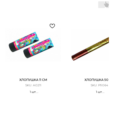
ХЛОПУШКА 11 СМ
ХЛОПУШКА 50 С
SKU:
А0211
SKU:
Р9064
1 шт.
1 шт.
Хлопушка Пружинная
Хлопушка Пневматиче
Конфетти с сюрпризом
Денежные купюры 
металлизированными ко