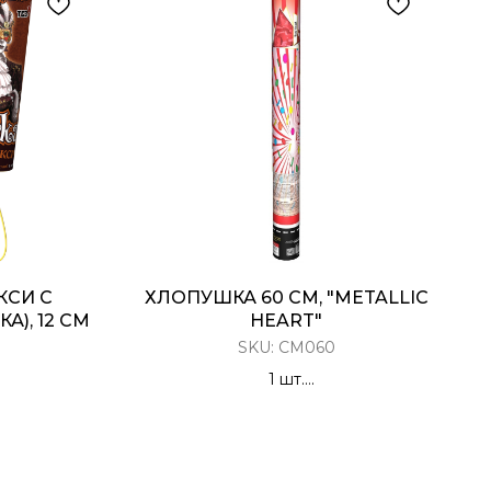
КСИ С
ХЛОПУШКА 60 СМ, "METALLIC
А), 12 СМ
HEART"
SKU:
CM060
1 шт.
етти с
Хлопушка Пневматическая
ая маска)
Металлизированные двусторонние
30 мм красные сердца