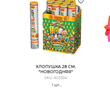
ХЛОПУШКА 28 СМ,
"НОВОГОДНЯЯ"
SKU:
АС0334
1 шт.
Хлоп
Хлопушка Пневматическая
Конфетти с елочками