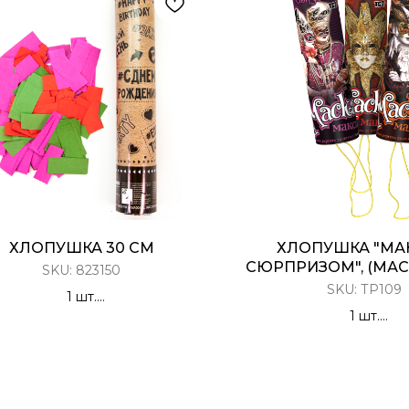
ХЛОПУШКА 30 СМ
ХЛОПУШКА "МА
СЮРПРИЗОМ", (МАСК
SKU:
823150
SKU:
ТР109
1 шт.
ушка Пневматическая, 30 см
1 шт.
Конфетти тишью
Разноцветное конф
сюрпризом (карнавальн