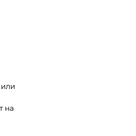
 или
т на