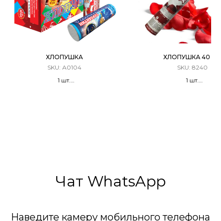
ХЛОПУШКА
ХЛОПУШКА 40 С
SKU:
А0104
SKU:
8240
1 шт.
1 шт.
Хлопушка Цилиндрическая
Хлопушка Пневматическа
Серпантин
Лепестки роз
Чат WhatsApp
Наведите камеру мобильного телефона