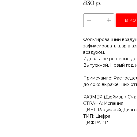
830
р.
В КО
Фольгированный воздуш
зафиксировать шар в аэ
воздухом.
Идеальное решение для
Выпускной, Новый год 
Примечание: Распредел
до ярко выраженных отт
РАЗМЕР (Дюймов / См): 
СТРАНА: Испания
ЦВЕТ: Радужный, Диаго
ТИП: Цифра
ЦИФРА: "1"