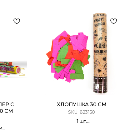
ПЕР С
ХЛОПУШКА 30 СМ
0 СМ
SKU:
823150
1 шт.
и
Хлопушка Пневматическая, 30 см
етти с
Конфетти тишью