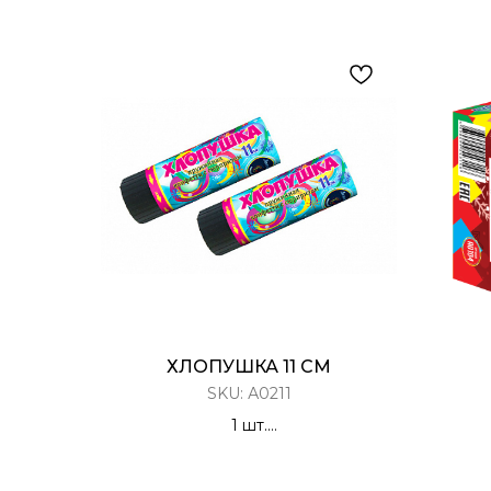
ХЛОПУШКА 11 СМ
SKU:
А0211
1 шт.
Хлопушка Пружинная
Х
Конфетти с сюрпризом