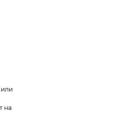
 или
т на