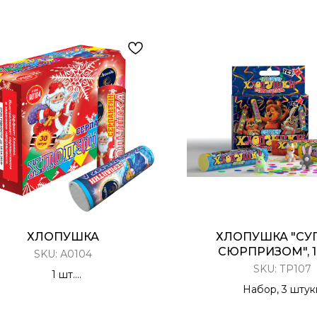
ХЛОПУШКА
ХЛОПУШКА "СУ
СЮРПРИЗОМ", 1
SKU:
А0104
SKU:
ТР107
1 шт.
лопушка Цилиндрическая
Набор, 3 штук
Серпантин
Разноцветное конф