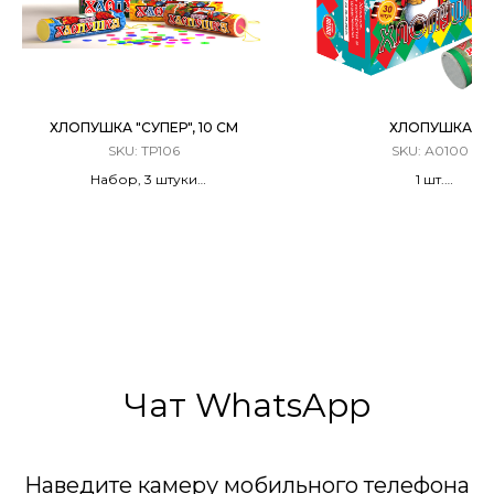
ХЛОПУШКА "СУПЕР", 10 СМ
ХЛОПУШКА
SKU:
ТР106
SKU:
А0100
Набор, 3 штуки
1 шт.
Разноцветное конфетти
Хлопушка Цилиндриче
Конфетти
Чат WhatsApp
Наведите камеру мобильного телефона