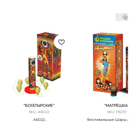
"БОГАТЫРСКИЕ"
"МАТРЁШКА"
SKU:
А6022
SKU:
Р6210
А6022
Фестивальные Шары / М
Фестивальные Шары / Мортира
6 ЗАРЯДОВ / 1,75 КА
6 ЗАРЯДОВ / 1,5 КАЛИБР
70 метров