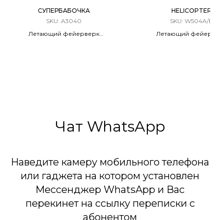
СУПЕРБАБОЧКА
HELICOPTER
SKU:
А3040
SKU:
W504A/B
Летающий фейерверк
Летающий фейерве
3 штуки в упаковке
6 штук в упаковке
Чат WhatsApp
Наведите камеру мобильного телефона
или гаджета на котором установлен
Мессенджер WhatsApp и Вас
перекинет на ссылку переписки с
абонентом