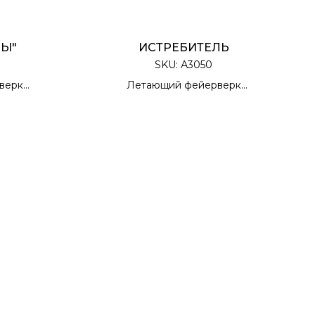
ЛЫ"
ИСТРЕБИТЕЛЬ
SKU:
А3050
верк
Летающий фейерверк
вке
6 штук в упаковке