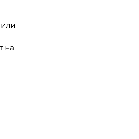
 или
т на