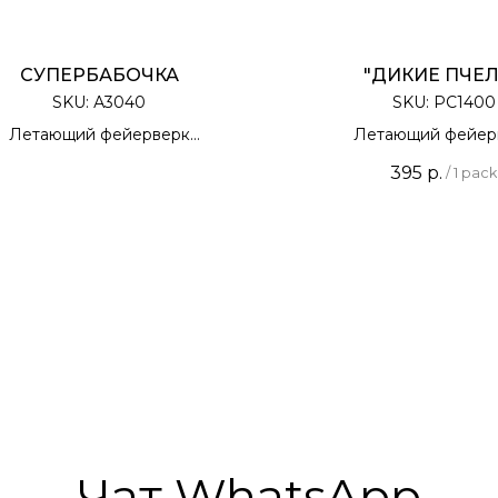
СУПЕРБАБОЧКА
"ДИКИЕ ПЧЕ
SKU:
А3040
SKU:
РС1400
Летающий фейерверк
Летающий фейер
3 штуки в упаковке
12 штук в упако
395
р.
/
1 pack
Чат WhatsApp