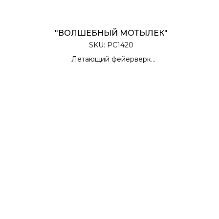
"ВОЛШЕБНЫЙ МОТЫЛЕК"
SKU:
РС1420
Летающий фейерверк
12 штук в упаковке