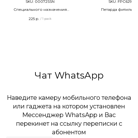
SKU:
00072SSN
SKU:
FPC629
Специального назначения
Петарда фитильна
Терочные
Набор петард
225
р.
/
1 pack
Длина - 86 мм
4 штуки в упаковк
20 штук в упаковке
ТУ 20.51.20-022-00255119-2019
Сделано в России
Чат WhatsApp
Наведите камеру мобильного телефона
или гаджета на котором установлен
Мессенджер WhatsApp и Вас
перекинет на ссылку переписки с
абонентом