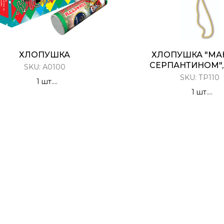
ХЛОПУШКА
ХЛОПУШКА "МА
СЕРПАНТИНОМ", 
SKU:
А0100
SKU:
ТР110
1 шт.
лопушка Цилиндрическая
1 шт.
Конфетти
Разноцветный серпан
парящий в возд