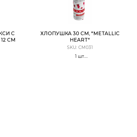
КСИ С
ХЛОПУШКА 30 СМ, "METALLIC
12 СМ
HEART"
SKU:
CM031
1 шт.
тин долго
Хлопушка Пневматическая
ухе
Красные сердца