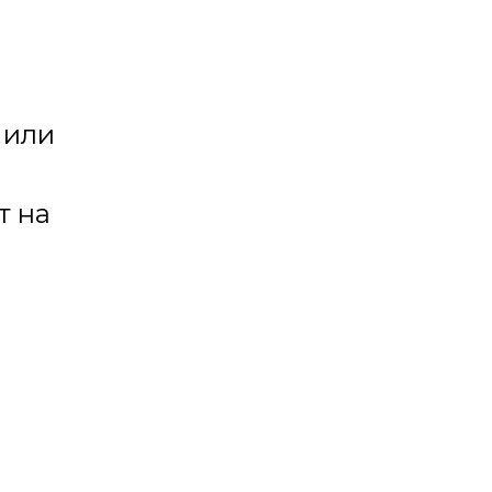
 или
т на