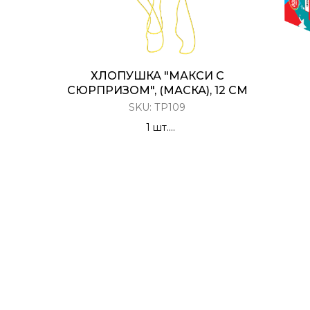
ХЛОПУШКА "МАКСИ С
СЮРПРИЗОМ", (МАСКА), 12 СМ
SKU:
ТР109
1 шт.
Х
Разноцветное конфетти с
сюрпризом (карнавальная маска)