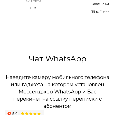
SKU:
ТР114
Охотничьи
1 шт.
Терочные
155
р.
/
1 pack
Разноцветный серпантин
Длина - 42 мм
20 штук в упаковк
ГОСТ Р 56388-2015
Сделано в России
Чат WhatsApp
Наведите камеру мобильного телефона
или гаджета на котором установлен
Мессенджер WhatsApp и Вас
перекинет на ссылку переписки с
абонентом