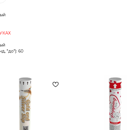
вый
УКАХ
вый
 "до"): 60