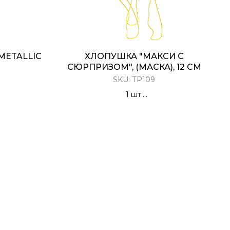
METALLIC
ХЛОПУШКА "МАКСИ С
СЮРПРИЗОМ", (МАСКА), 12 СМ
SKU:
ТР109
1 шт.
ческая
Разноцветное конфетти с
ца
сюрпризом (карнавальная маска)