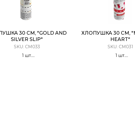
УШКА 30 СМ, "GOLD AND
ХЛОПУШКА 30 СМ, "
SILVER SLIP"
HEART"
SKU:
CM033
SKU:
CM031
1 шт.
1 шт.
лопушка Пневматическая
Хлопушка Пневмати
Конфетти
Красные серд