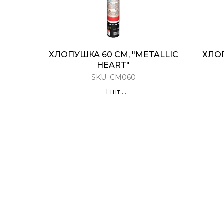
ХЛОПУШКА 60 СМ, "METALLIC
ХЛОП
HEART"
SKU:
CM060
1 шт.
Хлопушка Пневматическая
Х
Металлизированные двусторонние
30 мм красные сердца