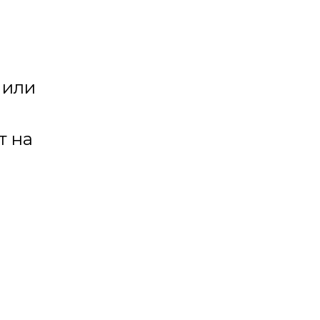
 или
т на