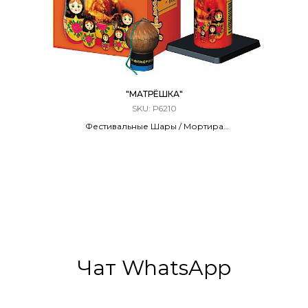
"МАТРЁШКА"
SKU:
Р6210
Фестивальные Шары / Мортира
6 ЗАРЯДОВ / 1,75 КАЛИБР
70 метров
6 Эффектов
Чат WhatsApp