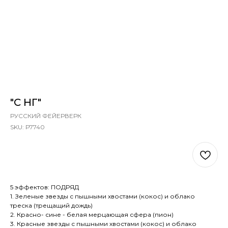
"С НГ"
РУССКИЙ ФЕЙЕРВЕРК
SKU:
Р7740
В КОРЗИНУ
5 эффектов: ПОДРЯД
1. Зеленые звезды с пышными хвостами (кокос) и облако
треска (трещащий дождь)
2. Красно- сине - белая мерцающая сфера (пион)
3. Красные звезды с пышными хвостами (кокос) и облако