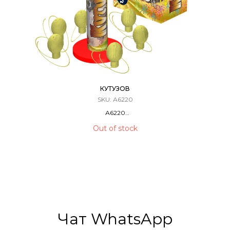
КУТУЗОВ
SKU:
А6220
А6220
Фестивальные Шары / Мортира
Out of stock
12 ЗАРЯДОВ / 1,75 КАЛИБР
40 Метров
Чат WhatsApp