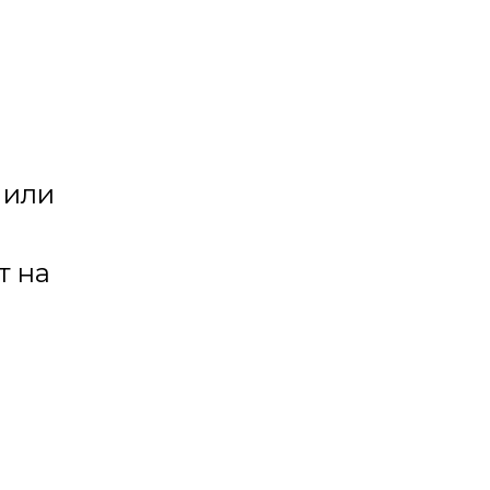
 или
т на