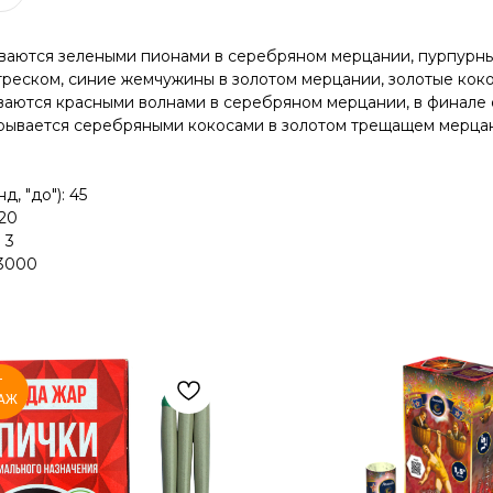
ваются зелеными пионами в серебряном мерцании, пурпурн
реском, синие жемчужины в золотом мерцании, золотые коко
ваются красными волнами в серебряном мерцании, в финале
рывается серебряными кокосами в золотом трещащем мерцан
 "до"): 45
 20
 3
 3000
Т
АЖ