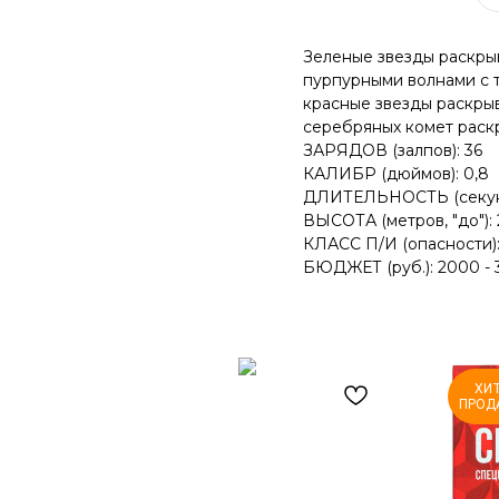
Зеленые звезды раскры
пурпурными волнами с т
красные звезды раскры
серебряных комет раск
ЗАРЯДОВ (залпов): 36
КАЛИБР (дюймов): 0,8
ДЛИТЕЛЬНОСТЬ (секунд,
ВЫСОТА (метров, "до"):
КЛАСС П/И (опасности):
БЮДЖЕТ (руб.): 2000 -
ХИ
ПРОД