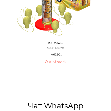
КУТУЗОВ
SKU:
А6220
А6220
Фестивальные Шары / Мортира
Out of stock
12 ЗАРЯДОВ / 1,75 КАЛИБР
40 Метров
Чат WhatsApp