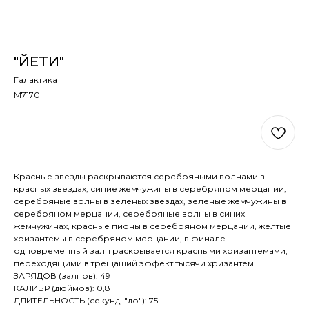
"ЙЕТИ"
Галактика
М7170
В КОРЗИНУ
Красные звезды раскрываются серебряными волнами в
красных звездах, синие жемчужины в серебряном мерцании,
серебряные волны в зеленых звездах, зеленые жемчужины в
серебряном мерцании, серебряные волны в синих
жемчужинах, красные пионы в серебряном мерцании, желтые
хризантемы в серебряном мерцании, в финале
одновременный залп раскрывается красными хризантемами,
переходящими в трещащий эффект тысячи хризантем.
ЗАРЯДОВ (залпов): 49
КАЛИБР (дюймов): 0,8
ДЛИТЕЛЬНОСТЬ (секунд, "до"): 75