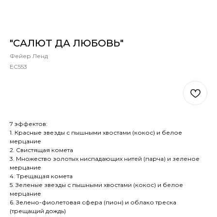
"САЛЮТ ДА ЛЮБОВЬ"
Фейер Ленд
ЕС553
В КОРЗИНУ
7 эффектов:
1. Красные звезды с пышными хвостами (кокос) и белое
мерцание
2. Свистящая комета
3. Множество золотых ниспадающих нитей (парча) и зеленое
мерцание
4. Трещащая комета
5. Зеленые звезды с пышными хвостами (кокос) и белое
мерцание
6. Зелено-фиолетовая сфера (пион) и облако треска
(трещащий дождь)