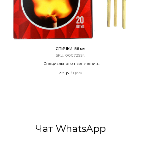
СПИЧКИ, 86 мм
SKU:
00072SSN
Специального назначения
Терочные
225
р.
/
1 pack
Длина - 86 мм
20 штук в упаковке
ТУ 20.51.20-022-00255119-2019
Сделано в России
Чат WhatsApp