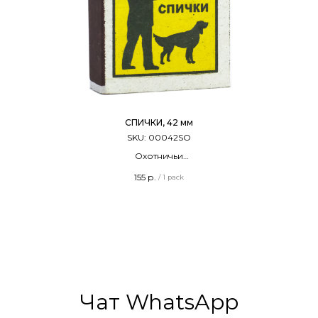
СПИЧКИ, 42 мм
SKU:
00042SO
Охотничьи
Терочные
155
р.
/
1 pack
Длина - 42 мм
20 штук в упаковке
ГОСТ Р 56388-2015
Сделано в России
Чат WhatsApp