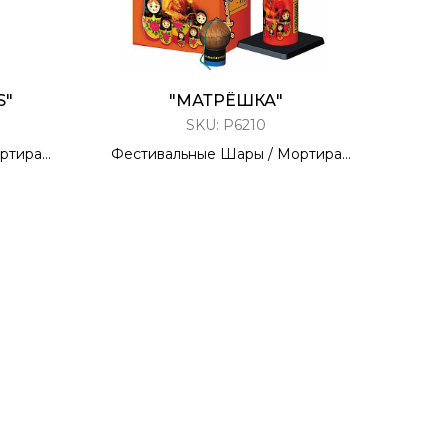
S"
"МАТРЁШКА"
SKU:
Р6210
ртира
Фестивальные Шары / Мортира
ИБР
6 ЗАРЯДОВ / 1,75 КАЛИБР
70 метров
6 Эффектов