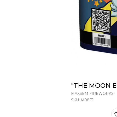
"THE MOON E
MAXSEM FIREWORKS
SKU:
M0871
В КОРЗИНУ