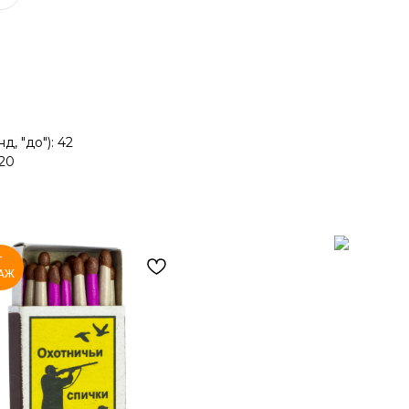
 "до"): 42
 20
Т
АЖ