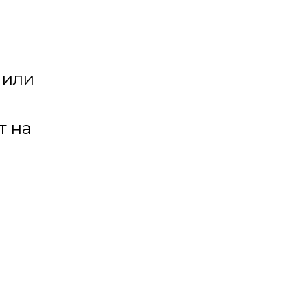
 или
т на