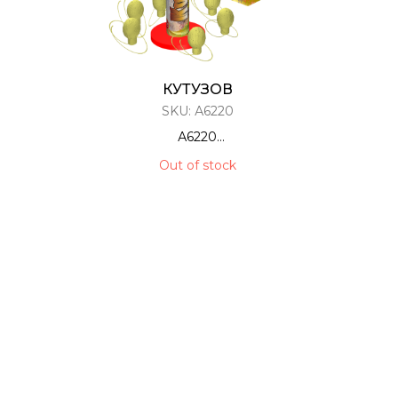
КУТУЗОВ
SKU:
А6220
А6220
Фестивальные Шары / Мортира
Out of stock
12 ЗАРЯДОВ / 1,75 КАЛИБР
40 Метров